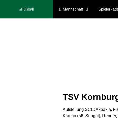
Fußball
1. Mannschaft
Spielerkad
TSV Kornburg 
Aufstellung SCE: Akbakla, Fis
Kracun (56. Sengül), Renner, P