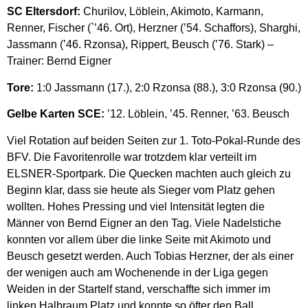
SC Eltersdorf:
Churilov, Löblein, Akimoto, Karmann,
Renner, Fischer (`’46. Ort), Herzner (’54. Schaffors), Sharghi,
Jassmann (’46. Rzonsa), Rippert, Beusch (’76. Stark) –
Trainer: Bernd Eigner
Tore:
1:0 Jassmann (17.), 2:0 Rzonsa (88.), 3:0 Rzonsa (90.)
Gelbe Karten SCE:
’12. Löblein, ’45. Renner, ’63. Beusch
Viel Rotation auf beiden Seiten zur 1. Toto-Pokal-Runde des
BFV. Die Favoritenrolle war trotzdem klar verteilt im
ELSNER-Sportpark. Die Quecken machten auch gleich zu
Beginn klar, dass sie heute als Sieger vom Platz gehen
wollten. Hohes Pressing und viel Intensität legten die
Männer von Bernd Eigner an den Tag. Viele Nadelstiche
konnten vor allem über die linke Seite mit Akimoto und
Beusch gesetzt werden. Auch Tobias Herzner, der als einer
der wenigen auch am Wochenende in der Liga gegen
Weiden in der Startelf stand, verschaffte sich immer im
linken Halbraum Platz und konnte so öfter den Ball