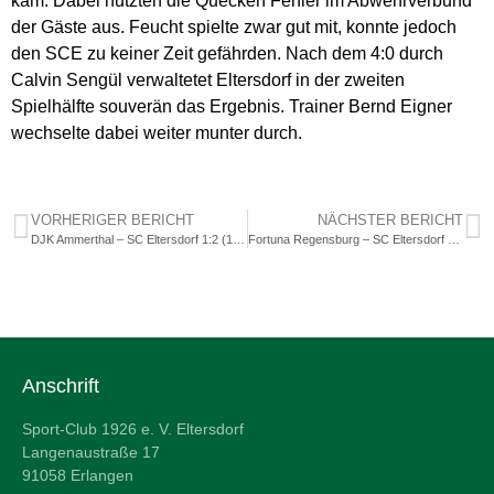
kam. Dabei nutzten die Quecken Fehler im Abwehrverbund
der Gäste aus. Feucht spielte zwar gut mit, konnte jedoch
den SCE zu keiner Zeit gefährden. Nach dem 4:0 durch
Calvin Sengül verwaltetet Eltersdorf in der zweiten
Spielhälfte souverän das Ergebnis. Trainer Bernd Eigner
wechselte dabei weiter munter durch.
VORHERIGER BERICHT
NÄCHSTER BERICHT
DJK Ammerthal – SC Eltersdorf 1:2 (1:1)
Fortuna Regensburg – SC Eltersdorf 1:0 (0:0)
Anschrift
Sport-Club 1926 e. V. Eltersdorf
Langenaustraße 17
91058 Erlangen