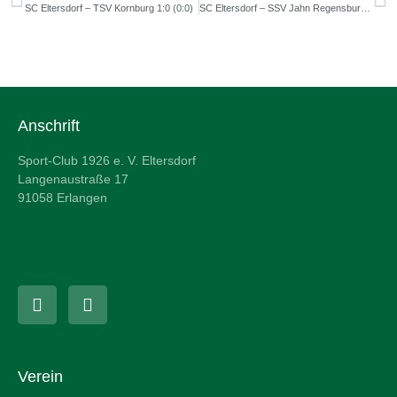
SC Eltersdorf – TSV Kornburg 1:0 (0:0)
SC Eltersdorf – SSV Jahn Regensburg U21 4:1(1:1)
Anschrift
Sport-Club 1926 e. V. Eltersdorf
Langenaustraße 17
91058 Erlangen
Verein