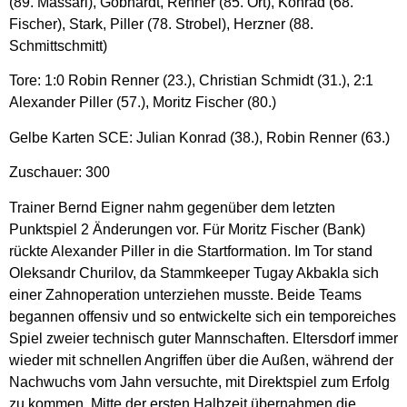
(89. Massari), Göbhardt, Renner (85. Ort), Konrad (68.
Fischer), Stark, Piller (78. Strobel), Herzner (88.
Schmittschmitt)
Tore: 1:0 Robin Renner (23.), Christian Schmidt (31.), 2:1
Alexander Piller (57.), Moritz Fischer (80.)
Gelbe Karten SCE: Julian Konrad (38.), Robin Renner (63.)
Zuschauer: 300
Trainer Bernd Eigner nahm gegenüber dem letzten
Punktspiel 2 Änderungen vor. Für Moritz Fischer (Bank)
rückte Alexander Piller in die Startformation. Im Tor stand
Oleksandr Churilov, da Stammkeeper Tugay Akbakla sich
einer Zahnoperation unterziehen musste. Beide Teams
begannen offensiv und so entwickelte sich ein temporeiches
Spiel zweier technisch guter Mannschaften. Eltersdorf immer
wieder mit schnellen Angriffen über die Außen, während der
Nachwuchs vom Jahn versuchte, mit Direktspiel zum Erfolg
zu kommen. Mitte der ersten Halbzeit übernahmen die