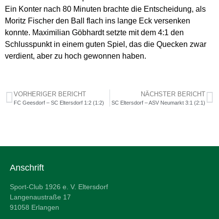
Ein Konter nach 80 Minuten brachte die Entscheidung, als
Moritz Fischer den Ball flach ins lange Eck versenken
konnte. Maximilian Göbhardt setzte mit dem 4:1 den
Schlusspunkt in einem guten Spiel, das die Quecken zwar
verdient, aber zu hoch gewonnen haben.
VORHERIGER BERICHT
NÄCHSTER BERICHT
FC Geesdorf – SC Eltersdorf 1:2 (1:2)
SC Eltersdorf – ASV Neumarkt 3:1 (2:1)
Anschrift
Sport-Club 1926 e. V. Eltersdorf
Langenaustraße 17
91058 Erlangen