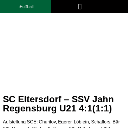
Fußball
Trainer- und Funktionsteam
News
SC Eltersdorf – SSV Jahn
Regensburg U21 4:1(1:1)
Aufstellung SCE: Churilov, Egerer, Löblein, Schaffors, Bär