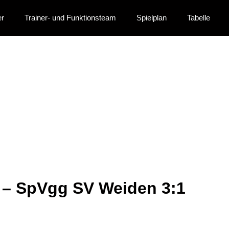
er
Trainer- und Funktionsteam
Spielplan
Tabelle
News
f – SpVgg SV Weiden 3:1