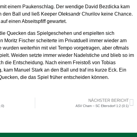
h mit einem Paukenschlag. Der wendige David Bezdicka kam
 an den Ball und ließ Keeper Oleksandr Churilov keine Chance.
auf einen Abseitspfiff gewartet.
ie Quecken das Spielgeschehen und erspielten sich
n Moritz Fischer scheiterte im Privatduell immer wieder am
e wurden weiterhin mit viel Tempo vorgetragen, aber oftmals
ielt. Weiden setzte immer wieder Nadelstiche und blieb so im
ch die Entscheidung. Nach einem Freistoß von Tobias
g, kam Manuel Stark an den Ball und traf ins kurze Eck. Ein
 Quecken, die das Spiel früher entscheiden können.
NÄCHSTER BERICHT
:0)
ASV Cham – SC Eltersdorf 1:2 (0:1)