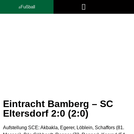
Fußball
Trainer- und Funktionsteam
News
Eintracht Bamberg – SC
Eltersdorf 2:0 (2:0)
Aufstellung SCE: Akbakla, Egerer, Löblein, Schaffors (81.