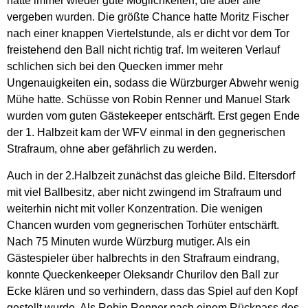
hatte immer wieder gute Möglichkeiten, die aber alle
vergeben wurden. Die größte Chance hatte Moritz Fischer
nach einer knappen Viertelstunde, als er dicht vor dem Tor
freistehend den Ball nicht richtig traf. Im weiteren Verlauf
schlichen sich bei den Quecken immer mehr
Ungenauigkeiten ein, sodass die Würzburger Abwehr wenig
Mühe hatte. Schüsse von Robin Renner und Manuel Stark
wurden vom guten Gästekeeper entschärft. Erst gegen Ende
der 1. Halbzeit kam der WFV einmal in den gegnerischen
Strafraum, ohne aber gefährlich zu werden.
Auch in der 2.Halbzeit zunächst das gleiche Bild. Eltersdorf
mit viel Ballbesitz, aber nicht zwingend im Strafraum und
weiterhin nicht mit voller Konzentration. Die wenigen
Chancen wurden vom gegnerischen Torhüter entschärft.
Nach 75 Minuten wurde Würzburg mutiger. Als ein
Gästespieler über halbrechts in den Strafraum eindrang,
konnte Queckenkeeper Oleksandr Churilov den Ball zur
Ecke klären und so verhindern, dass das Spiel auf den Kopf
gestellt wurde. Als Robin Renner nach einem Rückpass des