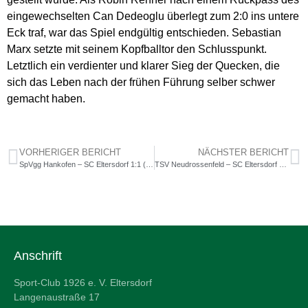
eingewechselten Can Dedeoglu überlegt zum 2:0 ins untere
Eck traf, war das Spiel endgültig entschieden. Sebastian
Marx setzte mit seinem Kopfballtor den Schlusspunkt.
Letztlich ein verdienter und klarer Sieg der Quecken, die
sich das Leben nach der frühen Führung selber schwer
gemacht haben.
VORHERIGER BERICHT
NÄCHSTER BERICHT
SpVgg Hankofen – SC Eltersdorf 1:1 (0:0)
TSV Neudrossenfeld – SC Eltersdorf 1:1 (0:1)
Anschrift
Sport-Club 1926 e. V. Eltersdorf
Langenaustraße 17